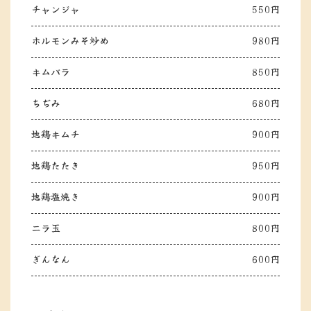
チャンジャ
550円
ホルモンみそ炒め
980円
キムバラ
850円
ちぢみ
680円
地鶏キムチ
900円
地鶏たたき
950円
地鶏塩焼き
900円
ニラ玉
800円
ぎんなん
600円