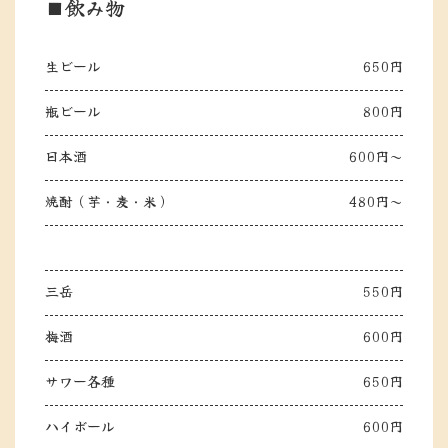
■飲み物
生ビール
650円
瓶ビール
800円
日本酒
600円～
焼酎（芋・麦・米）
480円～
三岳
550円
梅酒
600円
サワー各種
650円
ハイボール
600円