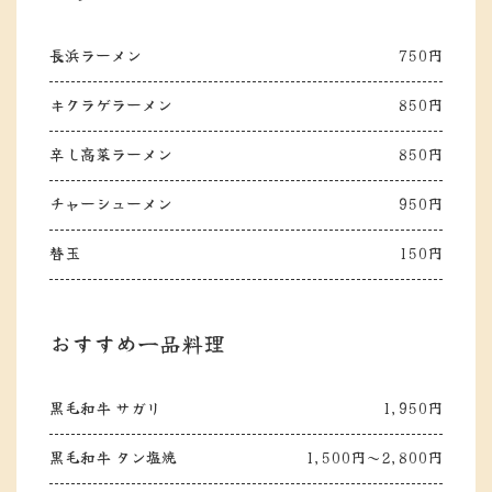
長浜ラーメン
750円
キクラゲラーメン
850円
辛し高菜ラーメン
850円
チャーシューメン
950円
替玉
150円
おすすめ一品料理
黒毛和牛 サガリ
1,950円
黒毛和牛 タン塩焼
1,500円～2,800円