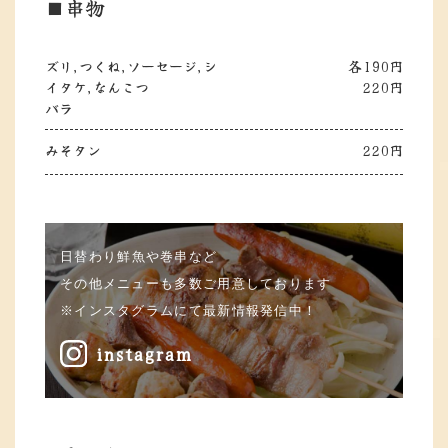
■串物
ズリ,つくね,ソーセージ,シ
各190円
イタケ,なんこつ
220円
バラ
みそタン
220円
日替わり鮮魚や巻串など
その他メニューも多数ご用意しております
※インスタグラムにて最新情報発信中！
instagram